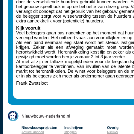
door de verschillende huurders gebruikt kunnen worden. 
het gebouw speelt ook in op de behoefte van deze groep. V
verlangt dit concept dat het gebruik van het gebouw geman
de belegger zorgt voor wisselwerking tussen de huurders 
extra aantrekkelijk voor (potentiële) huurders.
Kijk vooruit
Veel beleggers gaan pas nadenken op het moment dat huurc
verlengd worden. Het ontbeert vaak aan vooruitkijken en op ti
Als een pand eenmaal leeg staat wordt het steeds lastiger
krijgen. Zeker als een afweging gemaakt moet worde
herontwikkeld wordt. Herontwikkeling kost tijd en zeker al
gewijzigd moet worden ben je zomaar 2 tot 3 jaar verder.
Al met al zijn er talloze mogelijkheden voor de leegstand
kantoorbelegger te verzinnen. Van invullen van de latente 
markt tot herontwikkelen. De winst voor beleggers en de m
er in als beleggers zich meer als ondernemer gaan gedragen
Frank Zwetsloot
Nieuwbouwprojecten
Inschrijven
Overig
Actueel aanbod
Inloggen
Nieuws