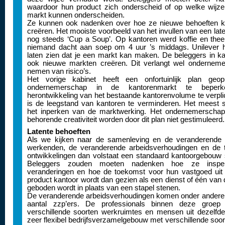
waardoor hun product zich onderscheid of op welke wijze
markt kunnen onderscheiden.
Ze kunnen ook nadenken over hoe ze nieuwe behoeften k
creëren. Het mooiste voorbeeld van het invullen van een late
nog steeds ‘Cup a Soup’. Op kantoren werd koffie en the
niemand dacht aan soep om 4 uur ’s middags. Unilever h
laten zien dat je een markt kan maken. De beleggers in k
ook nieuwe markten creëren. Dit verlangt wel ondernem
nemen van risico’s.
Het vorige kabinet heeft een onfortuinlijk plan ge
ondernemerschap in de kantorenmarkt te beper
herontwikkeling van het bestaande kantorenvolume te verpli
is de leegstand van kantoren te verminderen. Het meest s
het inperken van de marktwerking. Het ondernemerschap
behorende creativiteit worden door dit plan niet gestimuleerd.
Latente behoeften
Als we kijken naar de samenleving en de veranderende 
werkenden, de veranderende arbeidsverhoudingen en de 
ontwikkelingen dan volstaat een standaard kantoorgebouw 
Beleggers zouden moeten nadenken hoe ze inspe
veranderingen en hoe de toekomst voor hun vastgoed uit 
product kantoor wordt dan gezien als een dienst of één van 
geboden wordt in plaats van een stapel stenen.
De veranderende arbeidsverhoudingen komen onder andere to
aantal zzp’ers. De professionals binnen deze groe
verschillende soorten werkruimtes en mensen uit dezelfd
zeer flexibel bedrijfsverzamelgebouw met verschillende soor