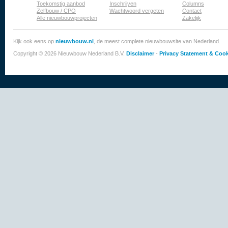
Toekomstig aanbod
Inschrijven
Columns
Zelfbouw / CPO
Wachtwoord vergeten
Contact
Alle nieuwbouwprojecten
Zakelijk
Kijk ook eens op
nieuwbouw.nl
, de meest complete nieuwbouwsite van Nederland.
Copyright © 2026 Nieuwbouw Nederland B.V.
Disclaimer
-
Privacy Statement & Cook