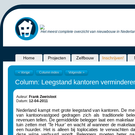
Het meest complete overzicht van nieuwbouw in Nederlan
Home
Projecten
Zelfbouw
Inschrijven!
< Vorige
Column index
Volgende >
Column: Leegstand kantoren verminderen
Auteur:
Frank Zwetsloot
Datum:
12-04-2011
Nederland kampt met grote leegstand van kantoren. De me
van kantoorvastgoed gedragen zich als traditionele bel
revenuen tellen. De gemiddelde belegger laat een makelaar
tuin zetten met ‘Te Huur’ en wacht af wanneer de makelaa
een huurder. Het is alleen bij toplocaties te verwachten 
deze wijze verhuurd wordt. Beleggers moeten beter n