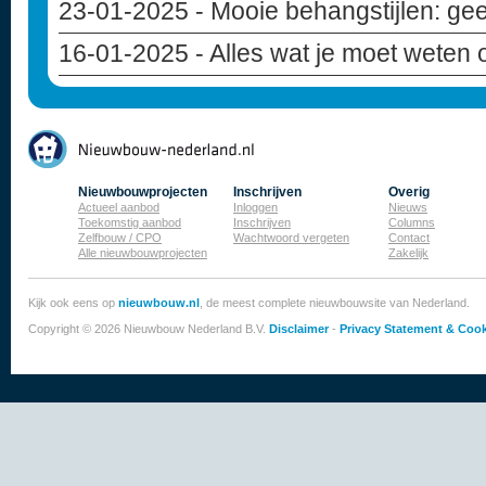
23-01-2025
- Mooie behangstijlen: geef
16-01-2025
- Alles wat je moet weten
Nieuwbouwprojecten
Inschrijven
Overig
Actueel aanbod
Inloggen
Nieuws
Toekomstig aanbod
Inschrijven
Columns
Zelfbouw / CPO
Wachtwoord vergeten
Contact
Alle nieuwbouwprojecten
Zakelijk
Kijk ook eens op
nieuwbouw.nl
, de meest complete nieuwbouwsite van Nederland.
Copyright © 2026 Nieuwbouw Nederland B.V.
Disclaimer
-
Privacy Statement & Cook