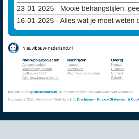
23-01-2025
- Mooie behangstijlen: geef
16-01-2025
- Alles wat je moet weten
Nieuwbouwprojecten
Inschrijven
Overig
Actueel aanbod
Inloggen
Nieuws
Toekomstig aanbod
Inschrijven
Columns
Zelfbouw / CPO
Wachtwoord vergeten
Contact
Alle nieuwbouwprojecten
Zakelijk
Kijk ook eens op
nieuwbouw.nl
, de meest complete nieuwbouwsite van Nederland.
Copyright © 2026 Nieuwbouw Nederland B.V.
Disclaimer
-
Privacy Statement & Cook