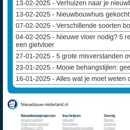
13-02-2025
- Verhuizen naar je nieuwb
13-02-2025
- Nieuwbouwhuis gekocht? 
07-02-2025
- Verschillende soorten b
04-02-2025
- Nieuwe vloer nodig? 5 r
een gietvloer
27-01-2025
- 5 grote misverstanden 
23-01-2025
- Mooie behangstijlen: geef
16-01-2025
- Alles wat je moet weten
Nieuwbouwprojecten
Inschrijven
Overig
Actueel aanbod
Inloggen
Nieuws
Toekomstig aanbod
Inschrijven
Columns
Zelfbouw / CPO
Wachtwoord vergeten
Contact