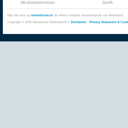
Alle nieuwbouwprojecten
Zakelijk
Kijk ook eens op
nieuwbouw.nl
, de meest complete nieuwbouwsite van Nederland.
Copyright © 2026 Nieuwbouw Nederland B.V.
Disclaimer
-
Privacy Statement & Cook