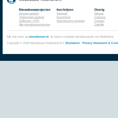
Nieuwbouwprojecten
Inschrijven
Overig
Actueel aanbod
Inloggen
Nieuws
Toekomstig aanbod
Inschrijven
Columns
Zelfbouw / CPO
Wachtwoord vergeten
Contact
Alle nieuwbouwprojecten
Zakelijk
Kijk ook eens op
nieuwbouw.nl
, de meest complete nieuwbouwsite van Nederland.
Copyright © 2026 Nieuwbouw Nederland B.V.
Disclaimer
-
Privacy Statement & Cook