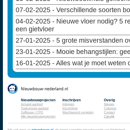
07-02-2025
- Verschillende soorten b
04-02-2025
- Nieuwe vloer nodig? 5 r
een gietvloer
27-01-2025
- 5 grote misverstanden 
23-01-2025
- Mooie behangstijlen: geef
16-01-2025
- Alles wat je moet weten
Nieuwbouwprojecten
Inschrijven
Overig
Actueel aanbod
Inloggen
Nieuws
Toekomstig aanbod
Inschrijven
Columns
Zelfbouw / CPO
Wachtwoord vergeten
Contact
Alle nieuwbouwprojecten
Zakelijk
Kijk ook eens op
nieuwbouw.nl
, de meest complete nieuwbouwsite van Nederland.