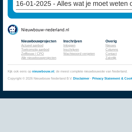
16-01-2025
- Alles wat je moet weten
Nieuwbouwprojecten
Inschrijven
Overig
Actueel aanbod
Inloggen
Nieuws
Toekomstig aanbod
Inschrijven
Columns
Zelfbouw / CPO
Wachtwoord vergeten
Contact
Alle nieuwbouwprojecten
Zakelijk
Kijk ook eens op
nieuwbouw.nl
, de meest complete nieuwbouwsite van Nederland.
Copyright © 2026 Nieuwbouw Nederland B.V.
Disclaimer
-
Privacy Statement & Cook