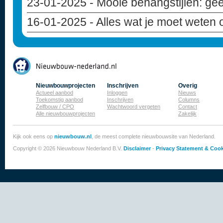
23-01-2025
- Mooie behangstijlen: geef
16-01-2025
- Alles wat je moet weten
Nieuwbouwprojecten
Inschrijven
Overig
Actueel aanbod
Inloggen
Nieuws
Toekomstig aanbod
Inschrijven
Columns
Zelfbouw / CPO
Wachtwoord vergeten
Contact
Alle nieuwbouwprojecten
Zakelijk
Kijk ook eens op
nieuwbouw.nl
, de meest complete nieuwbouwsite van Nederland.
Copyright © 2026 Nieuwbouw Nederland B.V.
Disclaimer
-
Privacy Statement & Cook