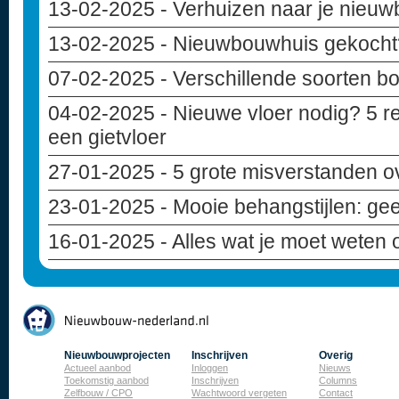
13-02-2025
- Verhuizen naar je nieuwb
13-02-2025
- Nieuwbouwhuis gekocht? 
07-02-2025
- Verschillende soorten b
04-02-2025
- Nieuwe vloer nodig? 5 r
een gietvloer
27-01-2025
- 5 grote misverstanden 
23-01-2025
- Mooie behangstijlen: geef
16-01-2025
- Alles wat je moet weten
Nieuwbouwprojecten
Inschrijven
Overig
Actueel aanbod
Inloggen
Nieuws
Toekomstig aanbod
Inschrijven
Columns
Zelfbouw / CPO
Wachtwoord vergeten
Contact