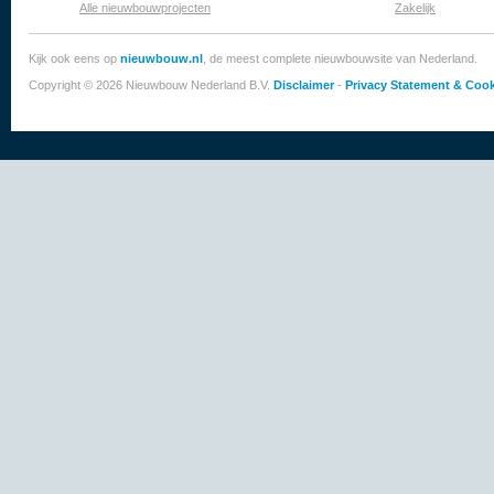
Alle nieuwbouwprojecten
Zakelijk
Kijk ook eens op
nieuwbouw.nl
, de meest complete nieuwbouwsite van Nederland.
Copyright © 2026 Nieuwbouw Nederland B.V.
Disclaimer
-
Privacy Statement & Cook