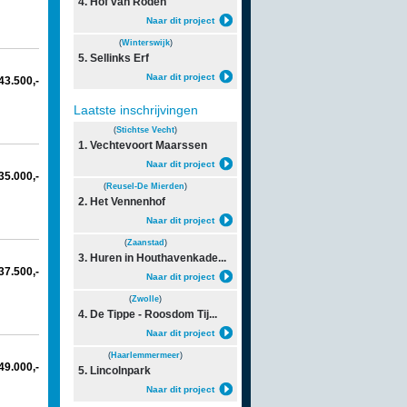
4. Hof van Roden
Naar dit project
(
Winterswijk
)
5. Sellinks Erf
Naar dit project
343.500,-
Laatste inschrijvingen
(
Stichtse Vecht
)
1. Vechtevoort Maarssen
Naar dit project
535.000,-
(
Reusel-De Mierden
)
2. Het Vennenhof
Naar dit project
(
Zaanstad
)
3. Huren in Houthavenkade...
937.500,-
Naar dit project
(
Zwolle
)
4. De Tippe - Roosdom Tij...
Naar dit project
(
Haarlemmermeer
)
949.000,-
5. Lincolnpark
Naar dit project