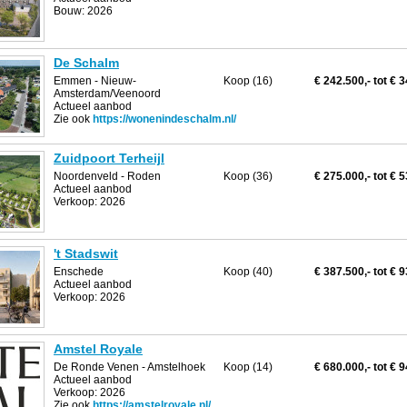
Bouw: 2026
De Schalm
Emmen
- Nieuw-
Koop (16)
€ 242.500,- tot € 
Amsterdam/Veenoord
Actueel aanbod
Zie ook
https://wonenindeschalm.nl/
Zuidpoort Terheijl
Noordenveld
- Roden
Koop (36)
€ 275.000,- tot € 
Actueel aanbod
Verkoop: 2026
't Stadswit
Enschede
Koop (40)
€ 387.500,- tot € 
Actueel aanbod
Verkoop: 2026
Amstel Royale
De Ronde Venen
- Amstelhoek
Koop (14)
€ 680.000,- tot € 
Actueel aanbod
Verkoop: 2026
Zie ook
https://amstelroyale.nl/