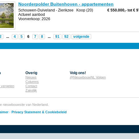
Noorderpolder Buitenhoven - appartementen
Schouwen-Duiveland
- Zierikzee
Koop (20)
€ 550.000,- tot € 
Actueel aanbod
Voorverkoop: 2026
2
...
4
5
6
7
8
...
91
92
volgende
n
Overig
Volg ons!
Nieuws
@NieuwbouwNL Volgen
Columns
 vergeten
Contact
Zakelijk
te nieuwbouwsite van Nederland.
aimer
-
Privacy Statement & Cookiebeleid