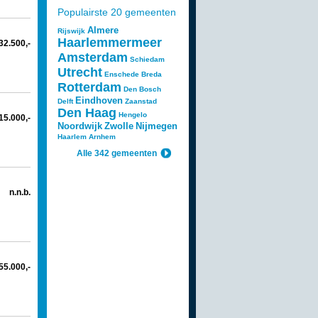
Populairste 20 gemeenten
Almere
Rijswijk
Haarlemmermeer
732.500,-
Amsterdam
Schiedam
Utrecht
Enschede
Breda
Rotterdam
Den Bosch
Eindhoven
Delft
Zaanstad
Den Haag
Hengelo
615.000,-
Noordwijk
Zwolle
Nijmegen
Haarlem
Arnhem
Alle 342 gemeenten
n.n.b.
655.000,-