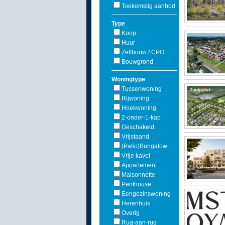
Toekomstig aanbod
Type
Koop
Huur
Zelfbouw / CPO
Bouwgrond
Woningtype
Tussenwoning
Rijwoning
Hoekwoning
2-onder-1-kap
Geschakeld
Vrijstaand
(Patio)Bungalow
Vrije kavel
Appartement
Maisonnette
Penthouse
Eengezinswoning
Herenhuis
Overig
Rug-aan-rug