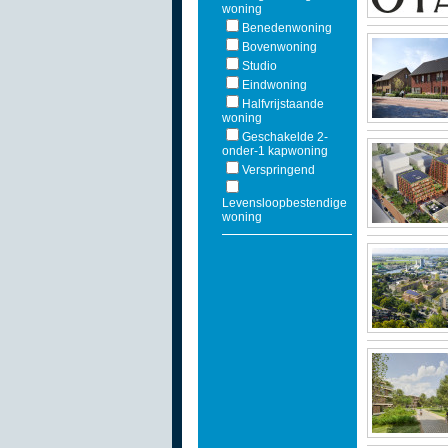
woning
Benedenwoning
Bovenwoning
Studio
Eindwoning
Halfvrijstaande
woning
Geschakelde 2-
onder-1 kapwoning
Verspringend
Levensloopbestendige
woning