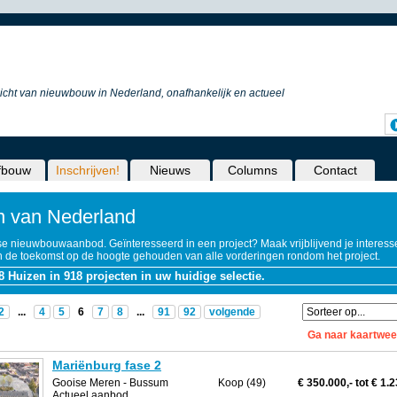
icht van nieuwbouw in Nederland, onafhankelijk en actueel
fbouw
Inschrijven!
Nieuws
Columns
Contact
n van Nederland
se nieuwbouwaanbod. Geïnteresseerd in een project? Maak vrijblijvend je interess
 in de toekomst op de hoogte gehouden van alle vorderingen rondom het project.
8 Huizen in 918 projecten in uw huidige selectie.
2
...
4
5
6
7
8
...
91
92
volgende
Ga naar kaartwee
Mariënburg fase 2
Gooise Meren
- Bussum
Koop (49)
€ 350.000,- tot € 1.
Actueel aanbod