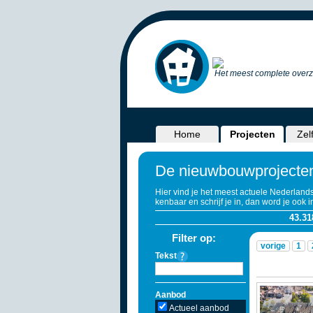
Het meest complete overz
Home
Projecten
Zel
De nieuwbouwprojecte
Hier vind je het meest actuele Nederland
kenbaar en schrijf je in, dan word je ook
43.31
Filter op:
vorige
1
Tekst
Aanbod
Actueel aanbod