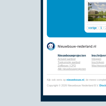
vorige
1
Nieuwbouwprojecten
Inschrijve
Actueel aanbod
Inloggen
Toekomstig aanbod
Inschrijven
Zelfbouw / CPO
Wachtwoord
Alle nieuwbouwprojecten
Kijk ook eens op
nieuwbouw.nl
, de meest comple
Copyright © 2026 Nieuwbouw Nederland B.V.
Discl