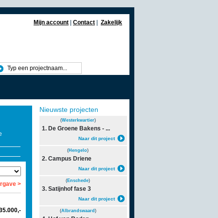
Mijn account
|
Contact
|
Zakelijk
Nieuwste projecten
(
Westerkwartier
)
1. De Groene Bakens - ...
e
Naar dit project
(
Hengelo
)
2. Campus Driene
Naar dit project
(
Enschede
)
rgave >
3. Satijnhof fase 3
Naar dit project
235.000,-
(
Albrandswaard
)