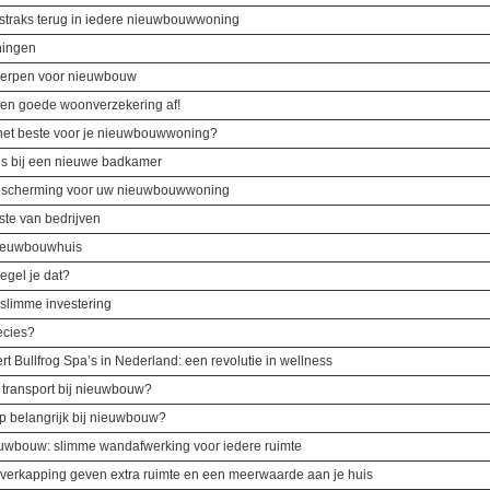
 straks terug in iedere nieuwbouwwoning
ningen
werpen voor nieuwbouw
 een goede woonverzekering af!
 het beste voor je nieuwbouwwoning?
es bij een nieuwe badkamer
bescherming voor uw nieuwbouwwoning
ste van bedrijven
nieuwbouwhuis
egel je dat?
 slimme investering
ecies?
t Bullfrog Spa’s in Nederland: een revolutie in wellness
rn transport bij nieuwbouw?
p belangrijk bij nieuwbouw?
euwbouw: slimme wandafwerking voor iedere ruimte
overkapping geven extra ruimte en een meerwaarde aan je huis