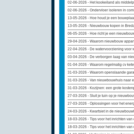
02-06-2026
- Het kookeiland als middel
02-06-2026
- Ondervloer isoleren in co
13-05-2026
- Hoe houd je een bouwplaat
13-05-2026
- Nieuwbouw kopen in Breda:
06-05-2026
- Hoe richt je een nieuwbouw
29-04-2026
- Waarom nieuwbouw apparte
22-04-2026
- De watervoorziening voor 
03-04-2026
- De verborgen laag van nie
01-04-2026
- Waarom regelmatig cv kete
31-03-2026
- Waarom openslaande gara
31-03-2026
- Van nieuwbouwhuis naar ei
31-03-2026
- Kozijnen: een grote kosten
27-03-2026
- Sluit je tuin op je nieuwb
27-03-2026
- Oplossingen voor het ener
24-03-2026
- Kwartsiet in de nieuwbouwk
18-03-2026
- Tips voor het inrichten va
18-03-2026
- Tips voor het inrichten va