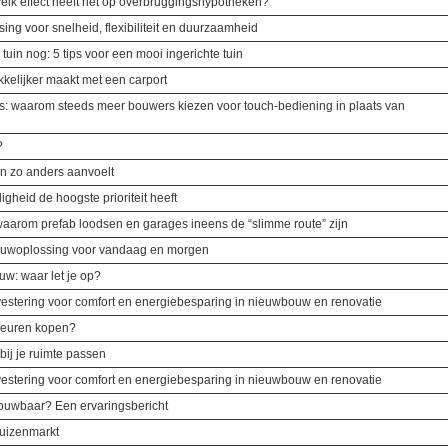
elk effect heeft het op overbruggingshypotheken?
ing voor snelheid, flexibiliteit en duurzaamheid
e tuin nog: 5 tips voor een mooi ingerichte tuin
kelijker maakt met een carport
is: waarom steeds meer bouwers kiezen voor touch-bediening in plaats van
?
n zo anders aanvoelt
ligheid de hoogste prioriteit heeft
 waarom prefab loodsen en garages ineens de “slimme route” zijn
bouwoplossing voor vandaag en morgen
w: waar let je op?
vestering voor comfort en energiebesparing in nieuwbouw en renovatie
ndeuren kopen?
bij je ruimte passen
vestering voor comfort en energiebesparing in nieuwbouw en renovatie
rouwbaar? Een ervaringsbericht
huizenmarkt