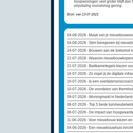
koopwoningen veel groter blijft dan 
prijsdaling vooralsnog gering.
Bron: van 13-07-2021
04-08-2026
- Maak van je nieuwbouwwon
04-08-2026
- Slim beregenen bij nieuwb
24-07-2026
- Bouwen aan de toekomst m
21-07-2026
- Waarom nieuwbouwkopers v
21-07-2026
- Badkamertegels kiezen voo
16-07-2026
- Zo regel jij de digitale inf
10-07-2026
- Is een overlijdensrisicover
10-07-2026
- De voordelen van thermisc
09-07-2026
- Woningmarkt in Nederland:
08-07-2026
- Top 5 beste tuinmeubelwin
08-07-2026
- De impact van hoogwaardi
11-06-2026
- Voor nieuwbouw kiezen en k
04-06-2026
- Een nieuwbouwhuis inricht