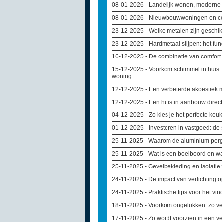
08-01-2026
- Landelijk wonen, moderne 
08-01-2026
- Nieuwbouwwoningen en com
23-12-2025
- Welke metalen zijn geschik
23-12-2025
- Hardmetaal slijpen: het f
16-12-2025
- De combinatie van comfor
15-12-2025
- Voorkom schimmel in huis:
woning
12-12-2025
- Een verbeterde akoestiek
12-12-2025
- Een huis in aanbouw direct
04-12-2025
- Zo kies je het perfecte k
01-12-2025
- Investeren in vastgoed: d
25-11-2025
- Waarom de aluminium pergo
25-11-2025
- Wat is een boeiboord en wa
25-11-2025
- Gevelbekleding en isolati
24-11-2025
- De impact van verlichting o
24-11-2025
- Praktische tips voor het v
18-11-2025
- Voorkom ongelukken: zo ve
17-11-2025
- Zo wordt voorzien in een 