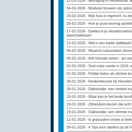
11-03-2026
- Vertraging in nieuwbouw: w
04-03-2026
- Modulair bouwen als oploss
24-02-2026
- Mijn huis is ingericht, nu d
20-02-2026
- Hoe je jouw woning aantrek
17-02-2026
- Elektra in je nieuwbouwhu
wipschakelaars
13-02-2026
- Wat is een kader dakkapel
09-02-2026
- Waarom natuursteen binne
06-02-2026
- Anti inbraak ramen - als vei
02-02-2026
- Snel extra ruimte in 2026:
02-02-2026
- Prefab beton als slimme 
30-01-2026
- Keukenkeuzes bij nieuwbou
26-01-2026
- Dakisolatie: een slimme in
20-01-2026
- Waar kan je het beste tui
20-01-2026
- Zitmeubels kiezen die echt 
19-01-2026
- Dakisolatie: een slimme in
12-01-2026
- Is graszoden-online.nl bet
09-01-2026
- 4 Tips voor starters op de 