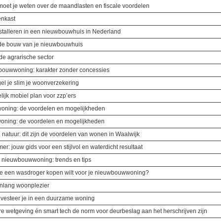
oet je weten over de maandlasten en fiscale voordelen
enkast
nstalleren in een nieuwbouwhuis in Nederland
 de bouw van je nieuwbouwhuis
e agrarische sector
bouwwoning: karakter zonder concessies
l je slim je woonverzekering
lijk mobiel plan voor zzp’ers
oning: de voordelen en mogelijkheden
ning: de voordelen en mogelijkheden
natuur: dit zijn de voordelen van wonen in Waalwijk
: jouw gids voor een stijlvol en waterdicht resultaat
 nieuwbouwwoning: trends en tips
s je een wasdroger kopen wilt voor je nieuwbouwwoning?
enlang woonplezier
vesteer je in een duurzame woning
ire wetgeving én smart tech de norm voor deurbeslag aan het herschrijven zijn