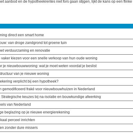
het aanbod en de hypotheekrentes niet fors gaan stijgen, lijkt de kans op een flinke
ing direct een smart home
ouw: van droge zandgrond tot groene tuin
et verduurzaming en renovatie
aker kiezen voor een snelle verkoop van hun oude woning
r je nieuwbouwwoning: wat je moet weten voordat je beslist
rastructuur van je nieuwe woning
zekering verplicht bij een hypotheek?
h gemodificeerd fraké voor nieuwbouwhuizen in Nederland
 Strategische keuzes bij na-isolatie en bouwkundige afwerking
kels van Nederland
ge beglazing op je nieuwe energierekening
aal perceel inrichten
en zonder dure missers