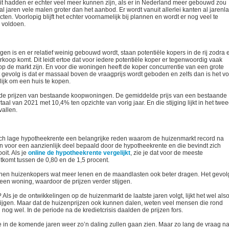
t hadden er echter veel meer kunnen zijn, als er in Nederland meer gebouwd zou
 jaren vele malen groter dan het aanbod. Er wordt vanuit allerlei kanten al jarenl
. Voorlopig blijft het echter voornamelijk bij plannen en wordt er nog veel te
 voldoen.
en is en er relatief weinig gebouwd wordt, staan potentiële kopers in de rij zodra 
oop komt. Dit leidt ertoe dat voor iedere potentiële koper er tegenwoordig vaak
 de markt zijn. En voor die woningen heeft de koper concurrentie van een grote
gevolg is dat er massaal boven de vraagprijs wordt geboden en zelfs dan is het vo
lijk om een huis te kopen.
van de prijzen van bestaande koopwoningen. De gemiddelde prijs van een bestaande
aal van 2021 met 10,4% ten opzichte van vorig jaar. En die stijging lijkt in het twe
vallen.
isch lage hypotheekrente een belangrijke reden waarom de huizenmarkt record na
 voor een aanzienlijk deel bepaald door de hypotheekrente en die bevindt zich
it. Als je
online de hypotheekrente vergelijkt
, zie je dat voor de meeste
komt tussen de 0,80 en de 1,5 procent.
nen huizenkopers wat meer lenen en de maandlasten ook beter dragen. Het gevol
een woning, waardoor de prijzen verder stijgen.
ls je de ontwikkelingen op de huizenmarkt de laatste jaren volgt, lijkt het wel also
tijgen. Maar dat de huizenprijzen ook kunnen dalen, weten veel mensen die rond
og wel. In de periode na de kredietcrisis daalden de prijzen fors.
we in de komende jaren weer zo’n daling zullen gaan zien. Maar zo lang de vraag n