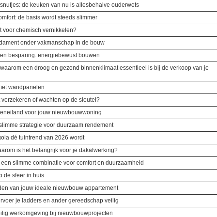
snufjes: de keuken van nu is allesbehalve ouderwets
fort: de basis wordt steeds slimmer
t voor chemisch vernikkelen?
undament onder vakmanschap in de bouw
t en besparing: energiebewust bouwen
 waarom een droog en gezond binnenklimaat essentieel is bij de verkoop van je
 met wandpanelen
 verzekeren of wachten op de sleutel?
eukeneiland voor jouw nieuwbouwwoning
e slimme strategie voor duurzaam rendement
la dé tuintrend van 2026 wordt
arom is het belangrijk voor je dakafwerking?
e: een slimme combinatie voor comfort en duurzaamheid
p de sfeer in huis
inden van jouw ideale nieuwbouw appartement
rvoer je ladders en ander gereedschap veilig
veilig werkomgeving bij nieuwbouwprojecten