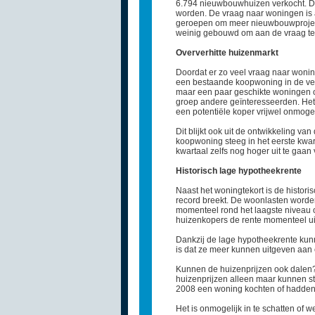
6.794 nieuwbouwhuizen verkocht. Di
worden. De vraag naar woningen is al
geroepen om meer nieuwbouwprojecten
weinig gebouwd om aan de vraag te
Oververhitte huizenmarkt
Doordat er zo veel vraag naar woning
een bestaande koopwoning in de verk
maar een paar geschikte woningen op
groep andere geïnteresseerden. Het 
een potentiële koper vrijwel onmoge
Dit blijkt ook uit de ontwikkeling 
koopwoning steeg in het eerste kwart
kwartaal zelfs nog hoger uit te gaan 
Historisch lage hypotheekrente
Naast het woningtekort is de histor
record breekt. De woonlasten worden
momenteel rond het laagste niveau oo
huizenkopers de rente momenteel uit
Dankzij de lage hypotheekrente kun
is dat ze meer kunnen uitgeven aan 
Kunnen de huizenprijzen ook dalen? A
huizenprijzen alleen maar kunnen s
2008 een woning kochten of hadden n
Het is onmogelijk in te schatten of 