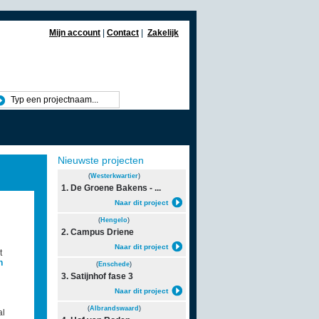
Mijn account
|
Contact
|
Zakelijk
Nieuwste projecten
(
Westerkwartier
)
1. De Groene Bakens - ...
Naar dit project
(
Hengelo
)
2. Campus Driene
Naar dit project
t
n
(
Enschede
)
3. Satijnhof fase 3
Naar dit project
(
Albrandswaard
)
al