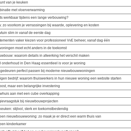
punt van je keuken
mbinatie met vloerverwarming
s werkbaar tijdens een lange verbouwing?
 zo voorkom je verrassingen bij waarde, oplevering en kosten
tuin slim in vanaf de eerste dag
menten vaker kiezen voor professioneel VvE beheer, vanaf dag één
woningen moet echt anders in de toekomst
uwbouw: waarom details in afwerking het verschil maken
l onderhoud in Den Haag essentieel is voor je woning
gedeuren perfect passen bij moderne nieuwbouwwoningen
gen bedrijf: waarom thuiswerkers in hun nieuwe woning een website starten
post, maar een belangrijke investering
ouwhuis aan met een cube overkapping
gievraagstuk bij nieuwbouwprojecten
euken: stijlvol, sterk en toekomstbestendig
n een nieuwbouwwoning: zo maak je er direct een warm thuis van
n een kinderkamer