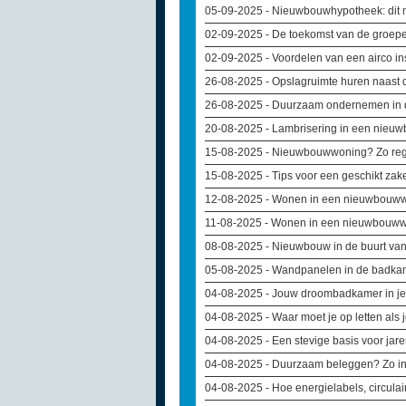
05-09-2025
- Nieuwbouwhypotheek: dit m
02-09-2025
- De toekomst van de groep
02-09-2025
- Voordelen van een airco i
26-08-2025
- Opslagruimte huren naast
26-08-2025
- Duurzaam ondernemen in d
20-08-2025
- Lambrisering in een nieuw
15-08-2025
- Nieuwbouwwoning? Zo rege
15-08-2025
- Tips voor een geschikt zake
12-08-2025
- Wonen in een nieuwbouww
11-08-2025
- Wonen in een nieuwbouwwo
08-08-2025
- Nieuwbouw in de buurt van 
05-08-2025
- Wandpanelen in de badkamer
04-08-2025
- Jouw droombadkamer in je
04-08-2025
- Waar moet je op letten al
04-08-2025
- Een stevige basis voor jar
04-08-2025
- Duurzaam beleggen? Zo in
04-08-2025
- Hoe energielabels, circula