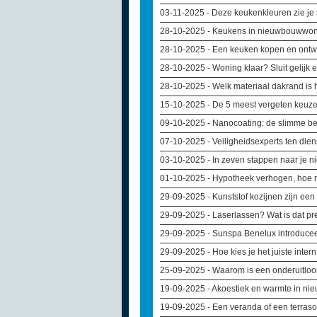
03-11-2025
- Deze keukenkleuren zie je
28-10-2025
- Keukens in nieuwbouwwo
28-10-2025
- Een keuken kopen en ont
28-10-2025
- Woning klaar? Sluit gelijk
28-10-2025
- Welk materiaal dakrand is
15-10-2025
- De 5 meest vergeten keuz
09-10-2025
- Nanocoating: de slimme 
07-10-2025
- Veiligheidsexperts ten dien
03-10-2025
- In zeven stappen naar je 
01-10-2025
- Hypotheek verhogen, hoe r
29-09-2025
- Kunststof kozijnen zijn een
29-09-2025
- Laserlassen? Wat is dat pr
29-09-2025
- Sunspa Benelux introduceer
29-09-2025
- Hoe kies je het juiste inte
25-09-2025
- Waarom is een onderuitloo
19-09-2025
- Akoestiek en warmte in ni
19-09-2025
- Een veranda of een terras