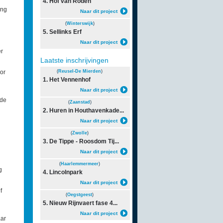
4. Hof van Roden
ang
Naar dit project
(
Winterswijk
)
5. Sellinks Erf
Naar dit project
er
Laatste inschrijvingen
or
(
Reusel-De Mierden
)
1. Het Vennenhof
Naar dit project
ede
(
Zaanstad
)
2. Huren in Houthavenkade...
Naar dit project
(
Zwolle
)
3. De Tippe - Roosdom Tij...
Naar dit project
(
Haarlemmermeer
)
g
4. Lincolnpark
Naar dit project
f
(
Oegstgeest
)
5. Nieuw Rijnvaert fase 4...
Naar dit project
aar