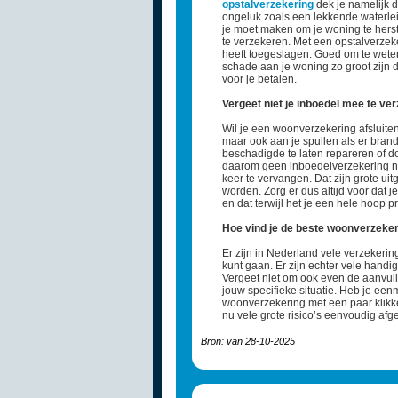
opstalverzekering
dek je namelijk d
ongeluk zoals een lekkende waterlei
je moet maken om je woning te herste
te verzekeren. Met een opstalverzek
heeft toegeslagen. Goed om te weten
schade aan je woning zo groot zijn 
voor je betalen.
Vergeet niet je inboedel mee te ve
Wil je een woonverzekering afsluite
maar ook aan je spullen als er brand
beschadigde te laten repareren of do
daarom geen inboedelverzekering nod
keer te vervangen. Dat zijn grote ui
worden. Zorg er dus altijd voor dat 
en dat terwijl het je een hele hoop 
Hoe vind je de beste woonverzekeri
Er zijn in Nederland vele verzekerin
kunt gaan. Er zijn echter vele handig
Vergeet niet om ook even de aanvulle
jouw specifieke situatie. Heb je een
woonverzekering met een paar klikken
nu vele grote risico’s eenvoudig af
Bron: van 28-10-2025