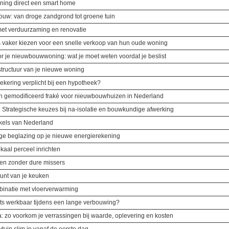
ing direct een smart home
ouw: van droge zandgrond tot groene tuin
et verduurzaming en renovatie
aker kiezen voor een snelle verkoop van hun oude woning
r je nieuwbouwwoning: wat je moet weten voordat je beslist
rastructuur van je nieuwe woning
zekering verplicht bij een hypotheek?
h gemodificeerd fraké voor nieuwbouwhuizen in Nederland
 Strategische keuzes bij na-isolatie en bouwkundige afwerking
kels van Nederland
ge beglazing op je nieuwe energierekening
aal perceel inrichten
en zonder dure missers
punt van je keuken
mbinatie met vloerverwarming
s werkbaar tijdens een lange verbouwing?
 zo voorkom je verrassingen bij waarde, oplevering en kosten