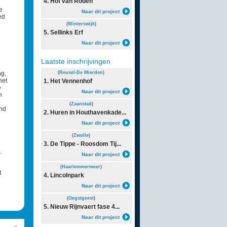
4. Hof van Roden
e
Naar dit project
ed
(
Winterswijk
)
5. Sellinks Erf
Naar dit project
Laatste inschrijvingen
ng,
(
Reusel-De Mierden
)
het
1. Het Vennenhof
e
Naar dit project
n
(
Zaanstad
)
and
2. Huren in Houthavenkade...
Naar dit project
(
Zwolle
)
3. De Tippe - Roosdom Tij...
.
Naar dit project
(
Haarlemmermeer
)
t
4. Lincolnpark
Naar dit project
(
Oegstgeest
)
5. Nieuw Rijnvaert fase 4...
Naar dit project