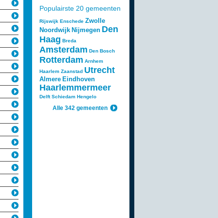
Populairste 20 gemeenten
Zwolle
Rijswijk
Enschede
Den
Noordwijk
Nijmegen
Haag
Breda
Amsterdam
Den Bosch
Rotterdam
Arnhem
Utrecht
Haarlem
Zaanstad
Almere
Eindhoven
Haarlemmermeer
Delft
Schiedam
Hengelo
Alle 342 gemeenten