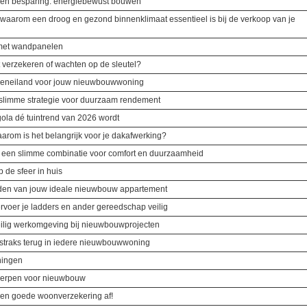
t en besparing: energiebewust bouwen
 waarom een droog en gezond binnenklimaat essentieel is bij de verkoop van je
 met wandpanelen
 verzekeren of wachten op de sleutel?
eukeneiland voor jouw nieuwbouwwoning
e slimme strategie voor duurzaam rendement
la dé tuintrend van 2026 wordt
arom is het belangrijk voor je dakafwerking?
e: een slimme combinatie voor comfort en duurzaamheid
p de sfeer in huis
inden van jouw ideale nieuwbouw appartement
rvoer je ladders en ander gereedschap veilig
veilig werkomgeving bij nieuwbouwprojecten
 straks terug in iedere nieuwbouwwoning
ningen
werpen voor nieuwbouw
 een goede woonverzekering af!