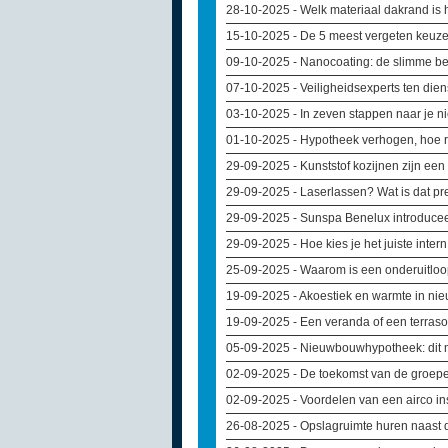
28-10-2025
- Welk materiaal dakrand is
15-10-2025
- De 5 meest vergeten keuz
09-10-2025
- Nanocoating: de slimme 
07-10-2025
- Veiligheidsexperts ten dien
03-10-2025
- In zeven stappen naar je 
01-10-2025
- Hypotheek verhogen, hoe r
29-09-2025
- Kunststof kozijnen zijn een
29-09-2025
- Laserlassen? Wat is dat pr
29-09-2025
- Sunspa Benelux introduceer
29-09-2025
- Hoe kies je het juiste inte
25-09-2025
- Waarom is een onderuitloo
19-09-2025
- Akoestiek en warmte in ni
19-09-2025
- Een veranda of een terras
05-09-2025
- Nieuwbouwhypotheek: dit m
02-09-2025
- De toekomst van de groep
02-09-2025
- Voordelen van een airco i
26-08-2025
- Opslagruimte huren naast