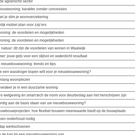
e agrarische sector
bouwwoning: karakter zonder concessies
l je slim je woonverzekering
lijk mobiel plan voor zzp’ers
oning: de voordelen en mogelijkheden
ning: de voordelen en mogelijkheden
natuur: dit zijn de voordelen van wonen in Waalwijk
: jouw gids voor een stijlvol en waterdicht resultaat
 nieuwbouwwoning: trends en tips
s je een wasdroger kopen wilt voor je nieuwbouwwoning?
enlang woonplezier
vesteer je in een duurzame woning
ire wetgeving én smart tech de norm voor deurbeslag aan het herschrijven zijn
oordig aan de basis staan van uw nieuwbouwwoning?
 nieuwbouwprojecten: hoe flexibel bouwen meerwaarde biedt op de bouwplaats
ben onderhoud nodig
stap werkschoenen
an de tuin bij een nieuwbouwwoning aan