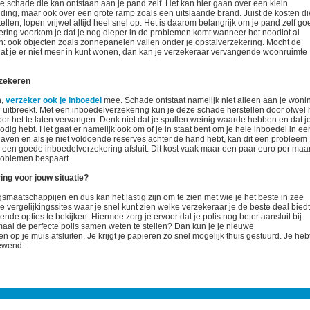
e schade die kan ontstaan aan je pand zelf. Het kan hier gaan over een klein
ding, maar ook over een grote ramp zoals een uitslaande brand. Juist de kosten di
llen, lopen vrijwel altijd heel snel op. Het is daarom belangrijk om je pand zelf go
ering voorkom je dat je nog dieper in de problemen komt wanneer het noodlot al
: ook objecten zoals zonnepanelen vallen onder je opstalverzekering. Mocht de
dat je er niet meer in kunt wonen, dan kan je verzekeraar vervangende woonruimte
rzekeren
n,
verzeker ook je inboedel
mee. Schade ontstaat namelijk niet alleen aan je woni
 uitbreekt. Met een inboedelverzekering kun je deze schade herstellen door ofwel 
or het te laten vervangen. Denk niet dat je spullen weinig waarde hebben en dat j
ig hebt. Het gaat er namelijk ook om of je in staat bent om je hele inboedel in ee
tgaven en als je niet voldoende reserves achter de hand hebt, kan dit een probleem
je een goede inboedelverzekering afsluit. Dit kost vaak maar een paar euro per ma
problemen bespaart.
ng voor jouw situatie?
gsmaatschappijen en dus kan het lastig zijn om te zien met wie je het beste in zee
e vergelijkingssites waar je snel kunt zien welke verzekeraar je de beste deal biedt
nde opties te bekijken. Hiermee zorg je ervoor dat je polis nog beter aansluit bij
maal de perfecte polis samen weten te stellen? Dan kun je je nieuwe
 op je muis afsluiten. Je krijgt je papieren zo snel mogelijk thuis gestuurd. Je heb
gewend.