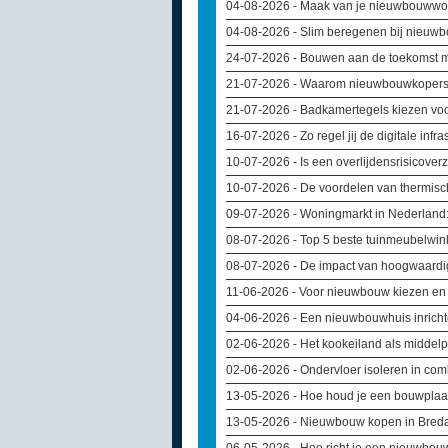
04-08-2026
- Maak van je nieuwbouwwon
04-08-2026
- Slim beregenen bij nieuwb
24-07-2026
- Bouwen aan de toekomst m
21-07-2026
- Waarom nieuwbouwkopers v
21-07-2026
- Badkamertegels kiezen voo
16-07-2026
- Zo regel jij de digitale inf
10-07-2026
- Is een overlijdensrisicover
10-07-2026
- De voordelen van thermisc
09-07-2026
- Woningmarkt in Nederland:
08-07-2026
- Top 5 beste tuinmeubelwin
08-07-2026
- De impact van hoogwaardi
11-06-2026
- Voor nieuwbouw kiezen en k
04-06-2026
- Een nieuwbouwhuis inricht
02-06-2026
- Het kookeiland als middel
02-06-2026
- Ondervloer isoleren in co
13-05-2026
- Hoe houd je een bouwplaat
13-05-2026
- Nieuwbouw kopen in Breda: