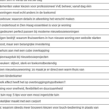
tuin slim in vanaf de eerste dag
menten vaker kiezen voor professioneel VvE beheer, vanaf dag één
woningen moet echt anders in de toekomst
uwbouw: waarom details in afwerking het verschil maken
l onderhoud in Den Haag essentieel is voor je woning
gedeuren perfect passen bij moderne nieuwbouwwoningen
gen bedrijf: waarom thuiswerkers in hun nieuwe woning een website starten
post, maar een belangrijke investering
ouwhuis aan met een cube overkapping
gievraagstuk bij nieuwbouwprojecten
euken: stijlvol, sterk en toekomstbestendig
n een nieuwbouwwoning: zo maak je er direct een warm thuis van
n een kinderkamer
elk effect heeft het op overbruggingshypotheken?
ing voor snelheid, flexibiliteit en duurzaamheid
e tuin nog: 5 tips voor een mooi ingerichte tuin
kelijker maakt met een carport
is: waarom steeds meer bouwers kiezen voor touch-bediening in plaats van