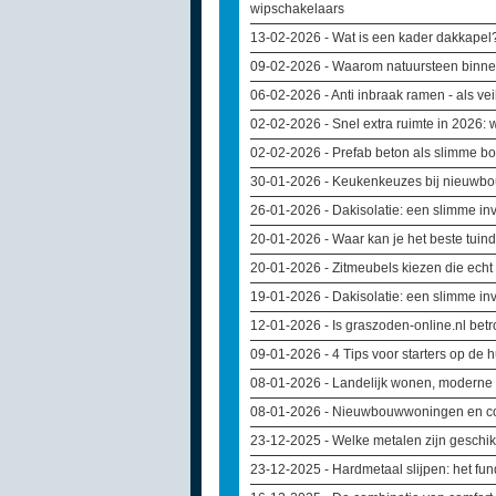
wipschakelaars
13-02-2026
- Wat is een kader dakkapel
09-02-2026
- Waarom natuursteen binne
06-02-2026
- Anti inbraak ramen - als vei
02-02-2026
- Snel extra ruimte in 2026:
02-02-2026
- Prefab beton als slimme 
30-01-2026
- Keukenkeuzes bij nieuwbou
26-01-2026
- Dakisolatie: een slimme in
20-01-2026
- Waar kan je het beste tui
20-01-2026
- Zitmeubels kiezen die echt 
19-01-2026
- Dakisolatie: een slimme in
12-01-2026
- Is graszoden-online.nl bet
09-01-2026
- 4 Tips voor starters op de 
08-01-2026
- Landelijk wonen, moderne 
08-01-2026
- Nieuwbouwwoningen en com
23-12-2025
- Welke metalen zijn geschik
23-12-2025
- Hardmetaal slijpen: het f