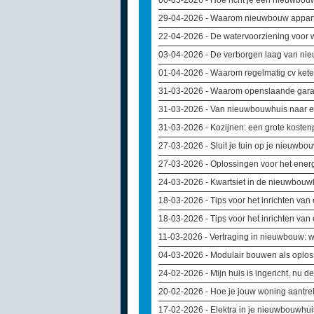
06-05-2026
- Hoe richt je een nieuwbouw
29-04-2026
- Waarom nieuwbouw apparte
22-04-2026
- De watervoorziening voor 
03-04-2026
- De verborgen laag van nie
01-04-2026
- Waarom regelmatig cv kete
31-03-2026
- Waarom openslaande gara
31-03-2026
- Van nieuwbouwhuis naar ei
31-03-2026
- Kozijnen: een grote kosten
27-03-2026
- Sluit je tuin op je nieuwb
27-03-2026
- Oplossingen voor het ener
24-03-2026
- Kwartsiet in de nieuwbouwk
18-03-2026
- Tips voor het inrichten va
18-03-2026
- Tips voor het inrichten va
11-03-2026
- Vertraging in nieuwbouw: w
04-03-2026
- Modulair bouwen als oploss
24-02-2026
- Mijn huis is ingericht, nu d
20-02-2026
- Hoe je jouw woning aantrek
17-02-2026
- Elektra in je nieuwbouwhu