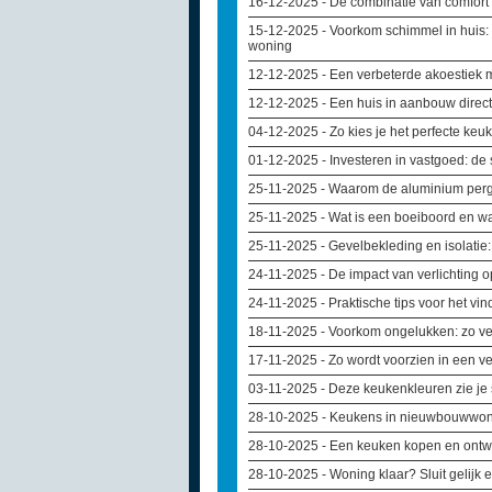
16-12-2025
- De combinatie van comfor
15-12-2025
- Voorkom schimmel in huis:
woning
12-12-2025
- Een verbeterde akoestiek
12-12-2025
- Een huis in aanbouw direct
04-12-2025
- Zo kies je het perfecte k
01-12-2025
- Investeren in vastgoed: d
25-11-2025
- Waarom de aluminium pergo
25-11-2025
- Wat is een boeiboord en wa
25-11-2025
- Gevelbekleding en isolati
24-11-2025
- De impact van verlichting o
24-11-2025
- Praktische tips voor het v
18-11-2025
- Voorkom ongelukken: zo ve
17-11-2025
- Zo wordt voorzien in een 
03-11-2025
- Deze keukenkleuren zie je
28-10-2025
- Keukens in nieuwbouwwo
28-10-2025
- Een keuken kopen en ont
28-10-2025
- Woning klaar? Sluit gelijk