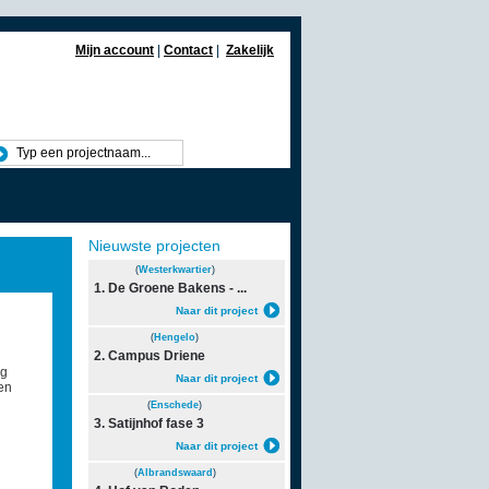
Mijn account
|
Contact
|
Zakelijk
Nieuwste projecten
(
Westerkwartier
)
1. De Groene Bakens - ...
Naar dit project
(
Hengelo
)
2. Campus Driene
ig
Naar dit project
en
(
Enschede
)
3. Satijnhof fase 3
Naar dit project
(
Albrandswaard
)