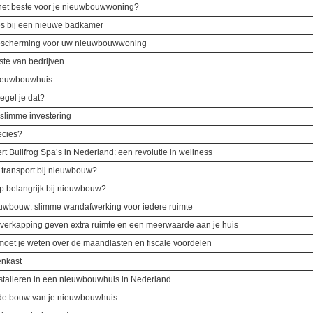
 het beste voor je nieuwbouwwoning?
es bij een nieuwe badkamer
bescherming voor uw nieuwbouwwoning
ste van bedrijven
nieuwbouwhuis
egel je dat?
 slimme investering
ecies?
t Bullfrog Spa’s in Nederland: een revolutie in wellness
rn transport bij nieuwbouw?
p belangrijk bij nieuwbouw?
euwbouw: slimme wandafwerking voor iedere ruimte
overkapping geven extra ruimte en een meerwaarde aan je huis
oet je weten over de maandlasten en fiscale voordelen
enkast
nstalleren in een nieuwbouwhuis in Nederland
 de bouw van je nieuwbouwhuis