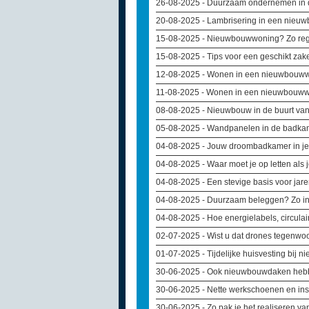
26-08-2025
- Duurzaam ondernemen in d
20-08-2025
- Lambrisering in een nieuw
15-08-2025
- Nieuwbouwwoning? Zo rege
15-08-2025
- Tips voor een geschikt zake
12-08-2025
- Wonen in een nieuwbouww
11-08-2025
- Wonen in een nieuwbouwwo
08-08-2025
- Nieuwbouw in de buurt van 
05-08-2025
- Wandpanelen in de badkamer
04-08-2025
- Jouw droombadkamer in je
04-08-2025
- Waar moet je op letten al
04-08-2025
- Een stevige basis voor jar
04-08-2025
- Duurzaam beleggen? Zo in
04-08-2025
- Hoe energielabels, circula
02-07-2025
- Wist u dat drones tegenw
01-07-2025
- Tijdelijke huisvesting bij
30-06-2025
- Ook nieuwbouwdaken heb
30-06-2025
- Nette werkschoenen en in
30-06-2025
- Zo pak je het realiseren v