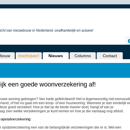
icht van nieuwbouw in Nederland, onafhankelijk en actueel
fbouw
Inschrijven!
Nieuws
Columns
Contact
lijk een goede woonverzekering af!
ieuwe woning gekregen? Van harte gefeliciteerd! Het is tegenwoordig niet eenvoud
rland, of het nu gaat om een koop- of een huurwoning. Wanneer je dan eindelijk e
e deze goed verzekert. Hoe je dat op de beste manier doet, hangt af van je
raag zien welke verzekeringen je kunt nemen en hoe je die vandaag nog afsluit.
 opstalverzekering
e opstalverzekering een van de belangrijkste verzekeringen die er is. Met een