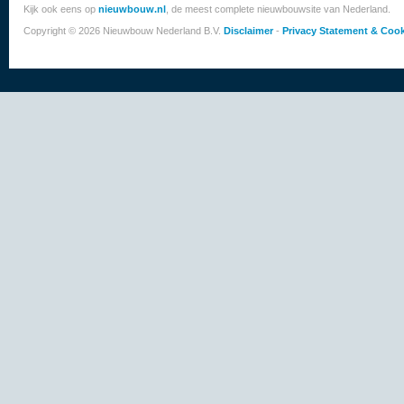
Kijk ook eens op
nieuwbouw.nl
, de meest complete nieuwbouwsite van Nederland.
Copyright © 2026 Nieuwbouw Nederland B.V.
Disclaimer
-
Privacy Statement & Cook