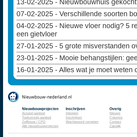
13-02-2025
- Nieuwbouwhuis gekocht? 
07-02-2025
- Verschillende soorten b
04-02-2025
- Nieuwe vloer nodig? 5 r
een gietvloer
27-01-2025
- 5 grote misverstanden 
23-01-2025
- Mooie behangstijlen: geef
16-01-2025
- Alles wat je moet weten
Nieuwbouwprojecten
Inschrijven
Overig
Actueel aanbod
Inloggen
Nieuws
Toekomstig aanbod
Inschrijven
Columns
Zelfbouw / CPO
Wachtwoord vergeten
Contact
Alle nieuwbouwprojecten
Zakelijk