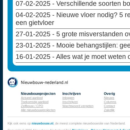
07-02-2025
- Verschillende soorten b
04-02-2025
- Nieuwe vloer nodig? 5 r
een gietvloer
27-01-2025
- 5 grote misverstanden 
23-01-2025
- Mooie behangstijlen: geef
16-01-2025
- Alles wat je moet weten
Nieuwbouwprojecten
Inschrijven
Overig
Actueel aanbod
Inloggen
Nieuws
Toekomstig aanbod
Inschrijven
Columns
Zelfbouw / CPO
Wachtwoord vergeten
Contact
Alle nieuwbouwprojecten
Zakelijk
Kijk ook eens op
nieuwbouw.nl
, de meest complete nieuwbouwsite van Nederland.